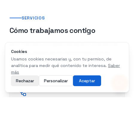
SERVICIOS
Cómo trabajamos contigo
Dos frentes complementarios: primero el
Cookies
proceso, después la tecnología que lo
Usamos cookies necesarias y, con tu permiso, de
sostiene.
analítica para medir qué contenido te interesa.
Saber
más
Rechazar
Personalizar
Aceptar
Consultoría de procesos
Mapeamos tu operación as-is,
rediseñamos el flujo to-be y definimos
KPIs para eliminar reprocesos y cuellos de